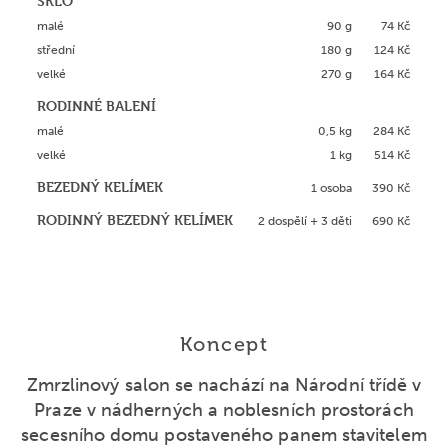
SKLO
malé
90 g
74 Kč
střední
180 g
124 Kč
velké
270 g
164 Kč
RODINNÉ BALENÍ
malé
0,5 kg
284 Kč
velké
1 kg
514 Kč
BEZEDNÝ KELÍMEK
1 osoba
390 Kč
RODINNÝ BEZEDNÝ KELÍMEK
2 dospělí + 3 děti
690 Kč
Koncept
Zmrzlinový salon se nachází na Národní třídě v
Praze v nádherných a noblesních prostorách
secesního domu postaveného panem stavitelem