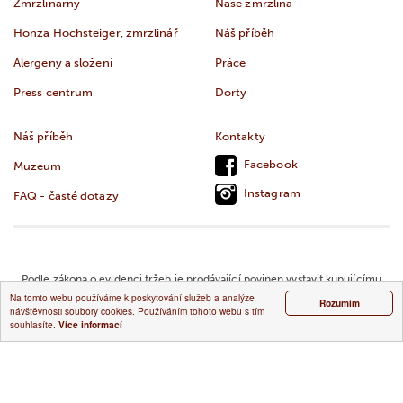
Zmrzlinárny
Naše zmrzlina
Honza Hochsteiger, zmrzlinář
Náš příběh
Alergeny a složení
Práce
Press centrum
Dorty
Náš příběh
Kontakty
Facebook
Muzeum
Instagram
FAQ - časté dotazy
Podle zákona o evidenci tržeb je prodávající povinen vystavit kupujícímu
účtenku. Zároveň je povinen zaevidovat přijatou tržbu u správce daně
Na tomto webu používáme k poskytování služeb a analýze
Rozumím
návštěvnosti soubory cookies. Používáním tohoto webu s tím
online; v případě technického výpadku pak nejpozději do 48 hodin.
souhlasíte.
Více informací
Copyright © 2026,
Prohlášení
o ochraně osobních
Crème de la Crème s.r.o.
údajů.