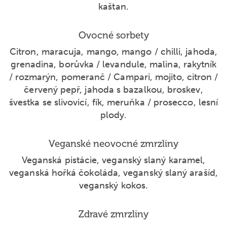
kaštan.
Ovocné sorbety
Citron, maracuja, mango, mango / chilli, jahoda,
grenadina, borůvka / levandule, malina, rakytník
/ rozmarýn, pomeranč / Campari, mojito, citron /
červený pepř, jahoda s bazalkou, broskev,
švestka se slivovicí, fík, meruňka / prosecco, lesní
plody.
Veganské neovocné zmrzliny
Veganská pistácie, veganský slaný karamel,
veganská hořká čokoláda, veganský slaný arašíd,
veganský kokos.
Zdravé zmrzliny