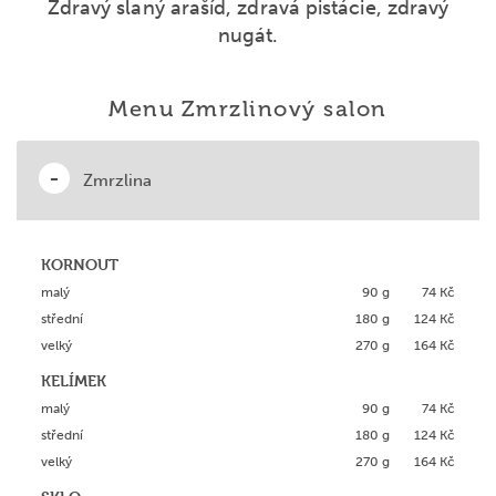
Zdravý slaný arašíd, zdravá pistácie, zdravý
nugát.
Menu Zmrzlinový salon
Zmrzlina
KORNOUT
malý
90 g
74 Kč
střední
180 g
124 Kč
velký
270 g
164 Kč
KELÍMEK
malý
90 g
74 Kč
střední
180 g
124 Kč
velký
270 g
164 Kč