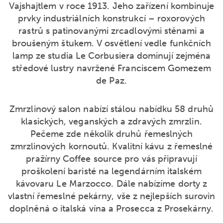
Vajshajtlem v roce 1913. Jeho zařízení kombinuje
prvky industriálních konstrukcí – roxorových
rastrů s patinovanými zrcadlovými stěnami a
broušeným štukem. V osvětlení vedle funkčních
lamp ze studia Le Corbusiera dominují zejména
středové lustry navržené Franciscem Gomezem
de Paz.
Zmrzlinový salon nabízí stálou nabídku 58 druhů
klasických, veganských a zdravých zmrzlin.
Pečeme zde několik druhů řemeslných
zmrzlinových kornoutů. Kvalitní kávu z řemeslné
pražírny Coffee source pro vás připravují
proškolení baristé na legendárním italském
kávovaru Le Marzocco. Dále nabízíme dorty z
vlastní řemeslné pekárny, vše z nejlepších surovin
doplněná o italská vína a Prosecca z Prosekárny.