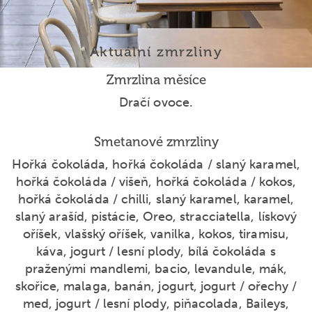
Aktuální zmrzliny
Zmrzlina měsíce
Dračí ovoce.
Smetanové zmrzliny
Hořká čokoláda, hořká čokoláda / slaný karamel,
hořká čokoláda / višeň, hořká čokoláda / kokos,
hořká čokoláda / chilli, slaný karamel, karamel,
slaný arašíd, pistácie, Oreo, stracciatella, lískový
oříšek, vlašský oříšek, vanilka, kokos, tiramisu,
káva, jogurt / lesní plody, bílá čokoláda s
praženými mandlemi, bacio, levandule, mák,
skořice, malaga, banán, jogurt, jogurt / ořechy /
med, jogurt / lesní plody, piňacolada, Baileys,